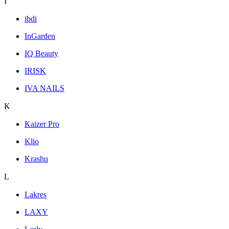
I
ibdi
InGarden
IQ Beauty
IRISK
IVA NAILS
K
Kaizer Pro
Klio
Krashu
L
Lakres
LAXY