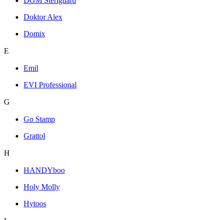
DGM Steriguard
Doktor Alex
Domix
E
Emil
EVI Professional
G
Go Stamp
Grattol
H
HANDYboo
Holy Molly
Hytoos