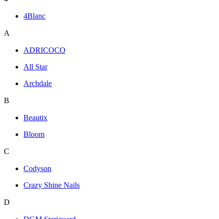
4Blanc
A
ADRICOCO
All Star
Archdale
B
Beautix
Bloom
C
Codyson
Crazy Shine Nails
D