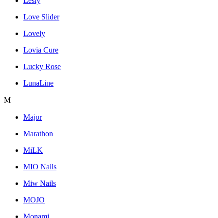
Lesly
Love Slider
Lovely
Lovia Cure
Lucky Rose
LunaLine
M
Major
Marathon
MiLK
MIO Nails
Miw Nails
MOJO
Monami