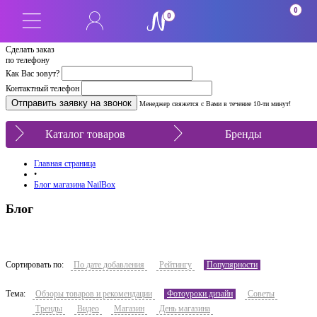
0
0
Сделать заказ
по телефону
Как Вас зовут?
Контактный телефон
Менеджер свяжется с Вами в течение 10-ти минут!
Каталог товаров
Бренды
Главная страница
•
Блог магазина NailBox
Блог
Сортировать по:
По дате добавления
Рейтингу
Популярности
Тема:
Обзоры товаров и рекомендации
Фотоуроки дизайн
Советы
Тренды
Видео
Магазин
День магазина