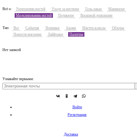
Всё о:
Укреплении ногтей
Уходе за ногтями
Гель-лаках
Маникюре
Моделировании ногтей
Педикюре
Восковой депиляции
Тип:
Все
События
Новинки
Акции
Мастер-классы
Обзоры
Новости магазина
Лайфхаки
Палитры
Нет записей
Узнавайте первыми:
Войти
Регистрация
Доставка