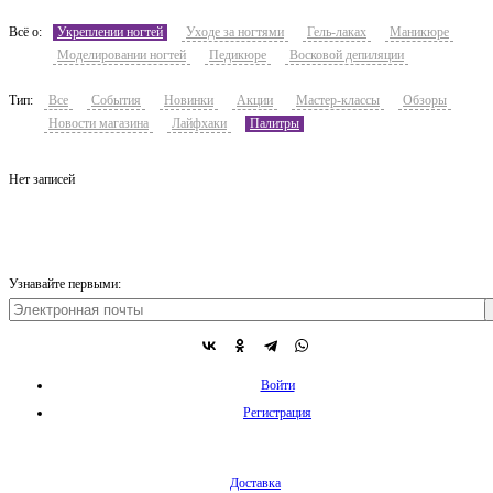
Всё о:
Укреплении ногтей
Уходе за ногтями
Гель-лаках
Маникюре
Моделировании ногтей
Педикюре
Восковой депиляции
Тип:
Все
События
Новинки
Акции
Мастер-классы
Обзоры
Новости магазина
Лайфхаки
Палитры
Нет записей
Узнавайте первыми:
Войти
Регистрация
Доставка