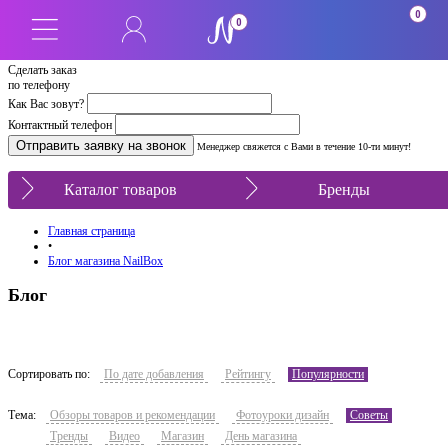
0
0
Сделать заказ
по телефону
Как Вас зовут?
Контактный телефон
Менеджер свяжется с Вами в течение 10-ти минут!
Каталог товаров
Бренды
Главная страница
•
Блог магазина NailBox
Блог
Сортировать по:
По дате добавления
Рейтингу
Популярности
Тема:
Обзоры товаров и рекомендации
Фотоуроки дизайн
Советы
Тренды
Видео
Магазин
День магазина