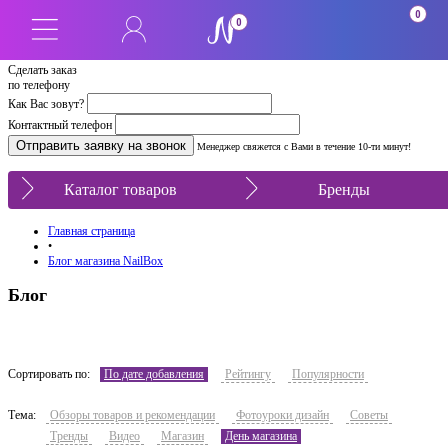
0
0
Сделать заказ
по телефону
Как Вас зовут?
Контактный телефон
Менеджер свяжется с Вами в течение 10-ти минут!
Каталог товаров
Бренды
Главная страница
•
Блог магазина NailBox
Блог
Сортировать по:
По дате добавления
Рейтингу
Популярности
Тема:
Обзоры товаров и рекомендации
Фотоуроки дизайн
Советы
Тренды
Видео
Магазин
День магазина