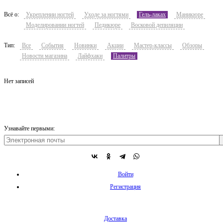
Всё о:
Укреплении ногтей
Уходе за ногтями
Гель-лаках
Маникюре
Моделировании ногтей
Педикюре
Восковой депиляции
Тип:
Все
События
Новинки
Акции
Мастер-классы
Обзоры
Новости магазина
Лайфхаки
Палитры
Нет записей
Узнавайте первыми:
Войти
Регистрация
Доставка