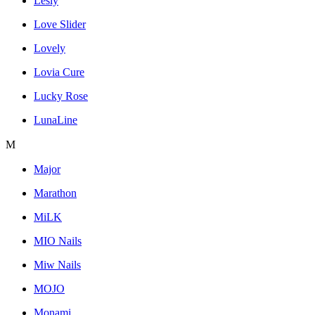
Lesly
Love Slider
Lovely
Lovia Cure
Lucky Rose
LunaLine
M
Major
Marathon
MiLK
MIO Nails
Miw Nails
MOJO
Monami