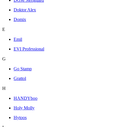
DGM Steriguard
Doktor Alex
Domix
E
Emil
EVI Professional
G
Go Stamp
Grattol
H
HANDYboo
Holy Molly
Hytoos