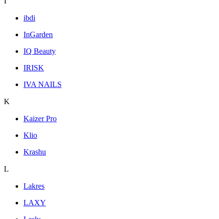
I
ibdi
InGarden
IQ Beauty
IRISK
IVA NAILS
K
Kaizer Pro
Klio
Krashu
L
Lakres
LAXY