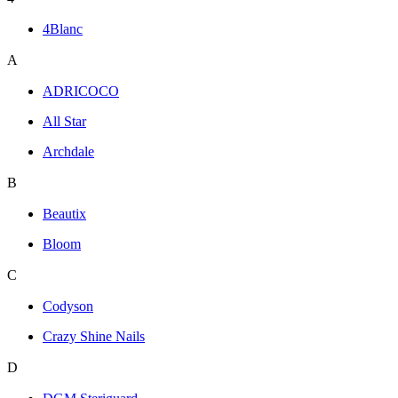
4Blanc
A
ADRICOCO
All Star
Archdale
B
Beautix
Bloom
C
Codyson
Crazy Shine Nails
D