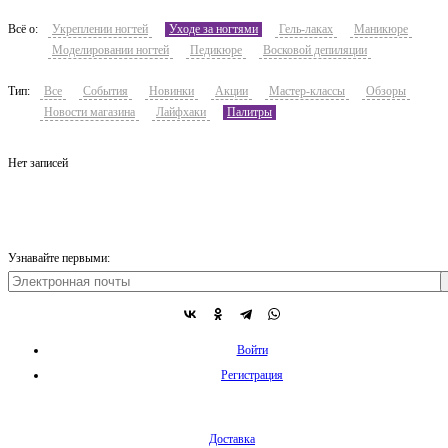
Всё о:
Укреплении ногтей
Уходе за ногтями
Гель-лаках
Маникюре
Моделировании ногтей
Педикюре
Восковой депиляции
Тип:
Все
События
Новинки
Акции
Мастер-классы
Обзоры
Новости магазина
Лайфхаки
Палитры
Нет записей
Узнавайте первыми:
Войти
Регистрация
Доставка