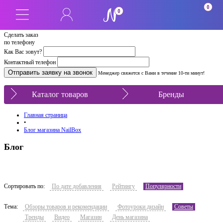
0
0
Сделать заказ
по телефону
Как Вас зовут?
Контактный телефон
Менеджер свяжется с Вами в течение 10-ти минут!
Каталог товаров
Бренды
Главная страница
•
Блог магазина NailBox
Блог
Сортировать по:
По дате добавления
Рейтингу
Популярности
Тема:
Обзоры товаров и рекомендации
Фотоуроки дизайн
Советы
Тренды
Видео
Магазин
День магазина