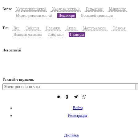
Всё о:
Укреплении ногтей
Уходе за ногтями
Гель-лаках
Маникюре
Моделировании ногтей
Педикюре
Восковой депиляции
Тип:
Все
События
Новинки
Акции
Мастер-классы
Обзоры
Новости магазина
Лайфхаки
Палитры
Нет записей
Узнавайте первыми:
Войти
Регистрация
Доставка