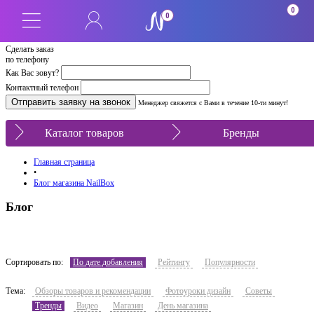
0
0
Сделать заказ
по телефону
Как Вас зовут?
Контактный телефон
Менеджер свяжется с Вами в течение 10-ти минут!
Каталог товаров
Бренды
Главная страница
•
Блог магазина NailBox
Блог
Сортировать по:
По дате добавления
Рейтингу
Популярности
Тема:
Обзоры товаров и рекомендации
Фотоуроки дизайн
Советы
Тренды
Видео
Магазин
День магазина