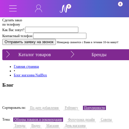
0
0
Сделать заказ
по телефону
Как Вас зовут?
Контактный телефон
Менеджер свяжется с Вами в течение 10-ти минут!
Каталог товаров
Бренды
Главная страница
•
Блог магазина NailBox
Блог
Сортировать по:
По дате добавления
Рейтингу
Популярности
Тема:
Обзоры товаров и рекомендации
Фотоуроки дизайн
Советы
Тренды
Видео
Магазин
День магазина