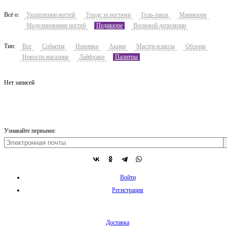
Всё о:
Укреплении ногтей
Уходе за ногтями
Гель-лаках
Маникюре
Моделировании ногтей
Педикюре
Восковой депиляции
Тип:
Все
События
Новинки
Акции
Мастер-классы
Обзоры
Новости магазина
Лайфхаки
Палитры
Нет записей
Узнавайте первыми:
Войти
Регистрация
Доставка