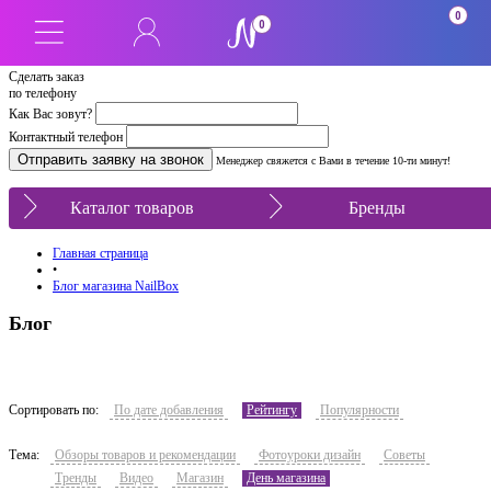
0
0
Сделать заказ
по телефону
Как Вас зовут?
Контактный телефон
Менеджер свяжется с Вами в течение 10-ти минут!
Каталог товаров
Бренды
Главная страница
•
Блог магазина NailBox
Блог
Сортировать по:
По дате добавления
Рейтингу
Популярности
Тема:
Обзоры товаров и рекомендации
Фотоуроки дизайн
Советы
Тренды
Видео
Магазин
День магазина