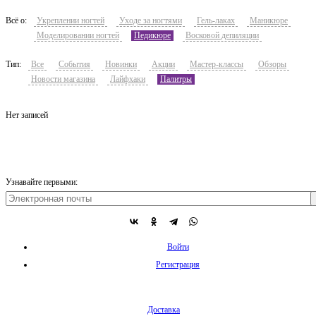
Всё о:
Укреплении ногтей
Уходе за ногтями
Гель-лаках
Маникюре
Моделировании ногтей
Педикюре
Восковой депиляции
Тип:
Все
События
Новинки
Акции
Мастер-классы
Обзоры
Новости магазина
Лайфхаки
Палитры
Нет записей
Узнавайте первыми:
Войти
Регистрация
Доставка