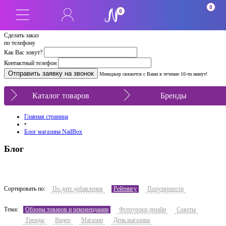
0
0
Сделать заказ
по телефону
Как Вас зовут?
Контактный телефон
Менеджер свяжется с Вами в течение 10-ти минут!
Каталог товаров
Бренды
Главная страница
•
Блог магазина NailBox
Блог
Сортировать по:
По дате добавления
Рейтингу
Популярности
Тема:
Обзоры товаров и рекомендации
Фотоуроки дизайн
Советы
Тренды
Видео
Магазин
День магазина