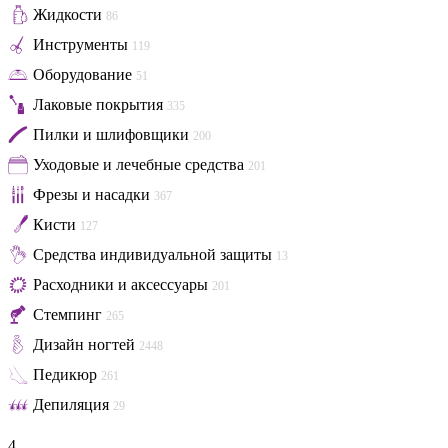
Жидкости
86
Инструменты
119
Оборудование
51
Лаковые покрытия
335
Пилки и шлифовщики
200
Уходовые и лечебные средства
201
Фрезы и насадки
367
Кисти
127
Средства индивидуальной защиты
13
Расходники и аксессуары
201
Стемпинг
265
Дизайн ногтей
2448
Педикюр
261
Депиляция
29
4