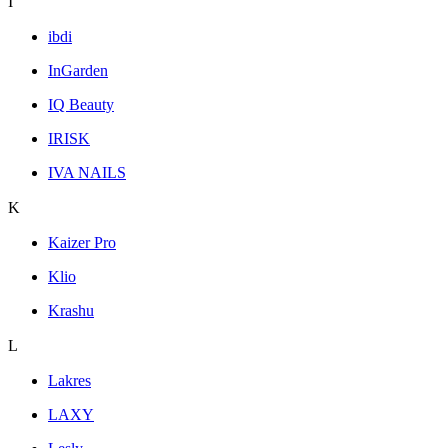
I
ibdi
InGarden
IQ Beauty
IRISK
IVA NAILS
K
Kaizer Pro
Klio
Krashu
L
Lakres
LAXY