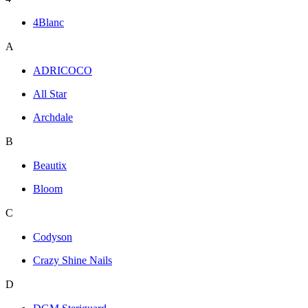
4Blanc
A
ADRICOCO
All Star
Archdale
B
Beautix
Bloom
C
Codyson
Crazy Shine Nails
D