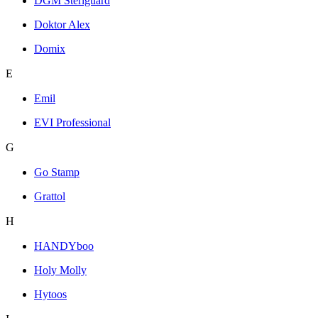
DGM Steriguard
Doktor Alex
Domix
E
Emil
EVI Professional
G
Go Stamp
Grattol
H
HANDYboo
Holy Molly
Hytoos