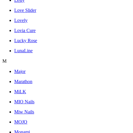
Lesly
Love Slider
Lovely
Lovia Cure
Lucky Rose
LunaLine
M
Major
Marathon
MiLK
MIO Nails
Miw Nails
MOJO
Monami