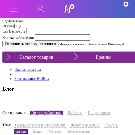
0
0
Сделать заказ
по телефону
Как Вас зовут?
Контактный телефон
Менеджер свяжется с Вами в течение 10-ти минут!
Каталог товаров
Бренды
Главная страница
•
Блог магазина NailBox
Блог
Сортировать по:
По дате добавления
Рейтингу
Популярности
Тема:
Обзоры товаров и рекомендации
Фотоуроки дизайн
Советы
Тренды
Видео
Магазин
День магазина