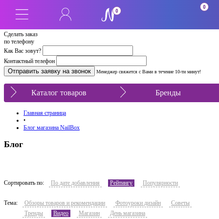
0
0
Сделать заказ
по телефону
Как Вас зовут?
Контактный телефон
Менеджер свяжется с Вами в течение 10-ти минут!
Каталог товаров
Бренды
Главная страница
•
Блог магазина NailBox
Блог
Сортировать по:
По дате добавления
Рейтингу
Популярности
Тема:
Обзоры товаров и рекомендации
Фотоуроки дизайн
Советы
Тренды
Видео
Магазин
День магазина