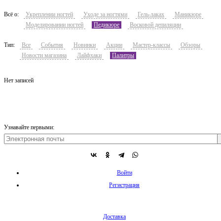
Всё о:
Укреплении ногтей
Уходе за ногтями
Гель-лаках
Маникюре
Моделировании ногтей
Педикюре
Восковой депиляции
Тип:
Все
События
Новинки
Акции
Мастер-классы
Обзоры
Новости магазина
Лайфхаки
Палитры
Нет записей
Узнавайте первыми:
Войти
Регистрация
Доставка