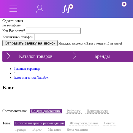
0
0
Сделать заказ
по телефону
Как Вас зовут?
Контактный телефон
Менеджер свяжется с Вами в течение 10-ти минут!
Каталог товаров
Бренды
Главная страница
•
Блог магазина NailBox
Блог
Сортировать по:
По дате добавления
Рейтингу
Популярности
Тема:
Обзоры товаров и рекомендации
Фотоуроки дизайн
Советы
Тренды
Видео
Магазин
День магазина