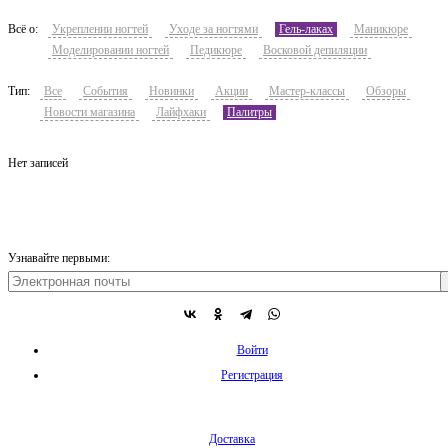
Всё о:
Укреплении ногтей
Уходе за ногтями
Гель-лаках
Маникюре
Моделировании ногтей
Педикюре
Восковой депиляции
Тип:
Все
События
Новинки
Акции
Мастер-классы
Обзоры
Новости магазина
Лайфхаки
Палитры
Нет записей
Узнавайте первыми:
Войти
Регистрация
Доставка