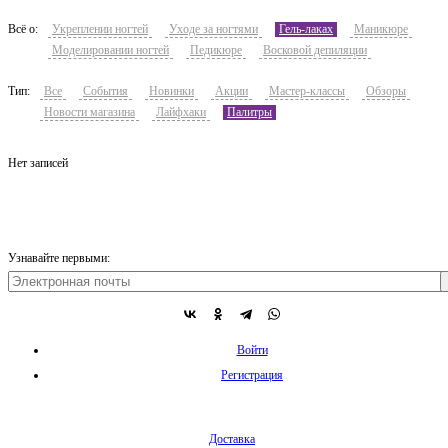
Всё о:
Укреплении ногтей
Уходе за ногтями
Гель-лаках
Маникюре
Моделировании ногтей
Педикюре
Восковой депиляции
Тип:
Все
События
Новинки
Акции
Мастер-классы
Обзоры
Новости магазина
Лайфхаки
Палитры
Нет записей
Узнавайте первыми:
Войти
Регистрация
Доставка