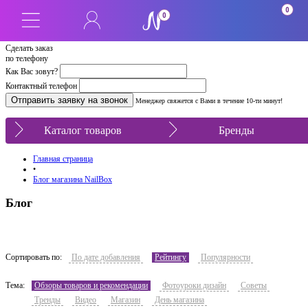
0
0
Сделать заказ
по телефону
Как Вас зовут?
Контактный телефон
Менеджер свяжется с Вами в течение 10-ти минут!
Каталог товаров
Бренды
Главная страница
•
Блог магазина NailBox
Блог
Сортировать по:
По дате добавления
Рейтингу
Популярности
Тема:
Обзоры товаров и рекомендации
Фотоуроки дизайн
Советы
Тренды
Видео
Магазин
День магазина