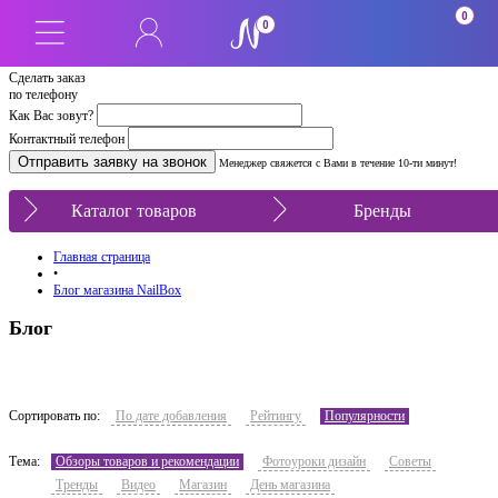
0
0
Сделать заказ
по телефону
Как Вас зовут?
Контактный телефон
Менеджер свяжется с Вами в течение 10-ти минут!
Каталог товаров
Бренды
Главная страница
•
Блог магазина NailBox
Блог
Сортировать по:
По дате добавления
Рейтингу
Популярности
Тема:
Обзоры товаров и рекомендации
Фотоуроки дизайн
Советы
Тренды
Видео
Магазин
День магазина