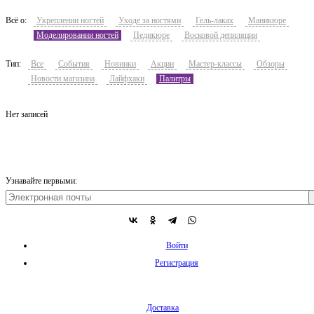
Всё о:
Укреплении ногтей
Уходе за ногтями
Гель-лаках
Маникюре
Моделировании ногтей
Педикюре
Восковой депиляции
Тип:
Все
События
Новинки
Акции
Мастер-классы
Обзоры
Новости магазина
Лайфхаки
Палитры
Нет записей
Узнавайте первыми:
Войти
Регистрация
Доставка