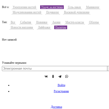
Всё о:
Укреплении ногтей
Уходе за ногтями
Гель-лаках
Маникюре
Моделировании ногтей
Педикюре
Восковой депиляции
Тип:
Все
События
Новинки
Акции
Мастер-классы
Обзоры
Новости магазина
Лайфхаки
Палитры
Нет записей
Узнавайте первыми:
Войти
Регистрация
Доставка