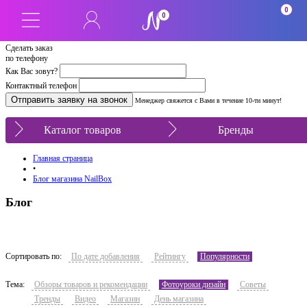
0
0
Сделать заказ
по телефону
Как Вас зовут?
Контактный телефон
Менеджер свяжется с Вами в течение 10-ти минут!
Каталог товаров
Бренды
Главная страница
•
Блог магазина NailBox
Блог
Сортировать по:
По дате добавления
Рейтингу
Популярности
Тема:
Обзоры товаров и рекомендации
Фотоуроки дизайн
Советы
Тренды
Видео
Магазин
День магазина