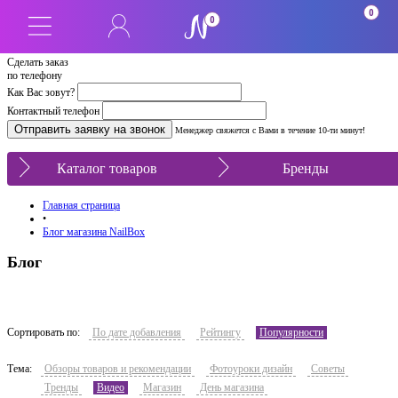
0
0
Сделать заказ
по телефону
Как Вас зовут?
Контактный телефон
Менеджер свяжется с Вами в течение 10-ти минут!
Каталог товаров
Бренды
Главная страница
•
Блог магазина NailBox
Блог
Сортировать по:
По дате добавления
Рейтингу
Популярности
Тема:
Обзоры товаров и рекомендации
Фотоуроки дизайн
Советы
Тренды
Видео
Магазин
День магазина