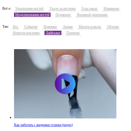
Всё о:
Укреплении ногтей
Уходе за ногтями
Гель-лаках
Маникюре
Моделировании ногтей
Педикюре
Восковой депиляции
Тип:
Все
События
Новинки
Акции
Мастер-классы
Обзоры
Новости магазина
Лайфхаки
Палитры
Как работать с жидкими гелями (видео)