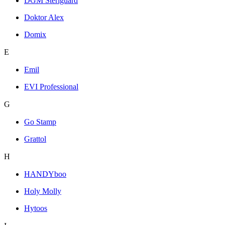
DGM Steriguard
Doktor Alex
Domix
E
Emil
EVI Professional
G
Go Stamp
Grattol
H
HANDYboo
Holy Molly
Hytoos