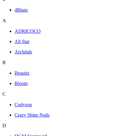
4Blanc
A
ADRICOCO
All Star
Archdale
B
Beautix
Bloom
C
Codyson
Crazy Shine Nails
D