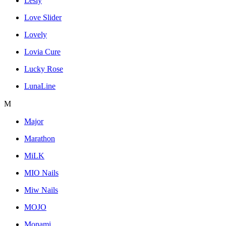
Lesly
Love Slider
Lovely
Lovia Cure
Lucky Rose
LunaLine
M
Major
Marathon
MiLK
MIO Nails
Miw Nails
MOJO
Monami