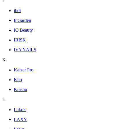
I
ibdi
InGarden
IQ Beauty
IRISK
IVA NAILS
K
Kaizer Pro
Klio
Krashu
L
Lakres
LAXY