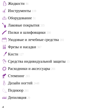
Жидкости
86
Инструменты
119
Оборудование
51
Лаковые покрытия
335
Пилки и шлифовщики
200
Уходовые и лечебные средства
201
Фрезы и насадки
367
Кисти
127
Средства индивидуальной защиты
13
Расходники и аксессуары
201
Стемпинг
265
Дизайн ногтей
2448
Педикюр
261
Депиляция
29
4