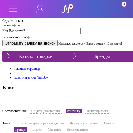
0
0
Сделать заказ
по телефону
Как Вас зовут?
Контактный телефон
Менеджер свяжется с Вами в течение 10-ти минут!
Каталог товаров
Бренды
Главная страница
•
Блог магазина NailBox
Блог
Сортировать по:
По дате добавления
Рейтингу
Популярности
Тема:
Обзоры товаров и рекомендации
Фотоуроки дизайн
Советы
Тренды
Видео
Магазин
День магазина