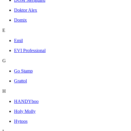
DGM Steriguard
Doktor Alex
Domix
E
Emil
EVI Professional
G
Go Stamp
Grattol
H
HANDYboo
Holy Molly
Hytoos