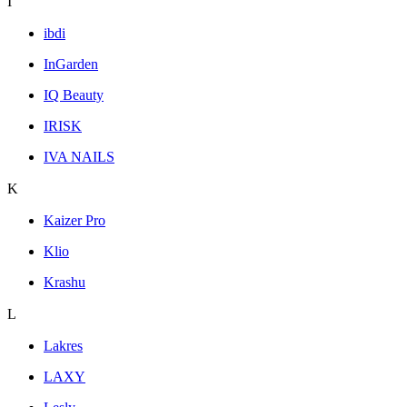
I
ibdi
InGarden
IQ Beauty
IRISK
IVA NAILS
K
Kaizer Pro
Klio
Krashu
L
Lakres
LAXY