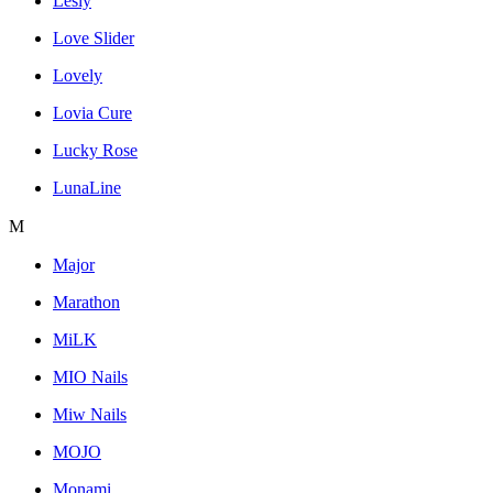
Lesly
Love Slider
Lovely
Lovia Cure
Lucky Rose
LunaLine
M
Major
Marathon
MiLK
MIO Nails
Miw Nails
MOJO
Monami