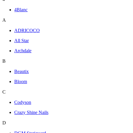
4Blanc
A
ADRICOCO
All Star
Archdale
B
Beautix
Bloom
C
Codyson
Crazy Shine Nails
D