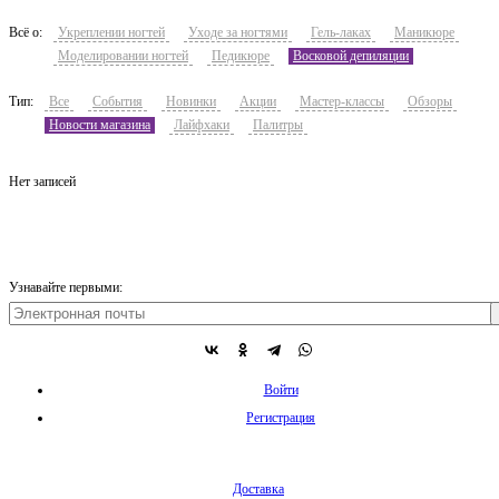
Всё о:
Укреплении ногтей
Уходе за ногтями
Гель-лаках
Маникюре
Моделировании ногтей
Педикюре
Восковой депиляции
Тип:
Все
События
Новинки
Акции
Мастер-классы
Обзоры
Новости магазина
Лайфхаки
Палитры
Нет записей
Узнавайте первыми:
Войти
Регистрация
Доставка