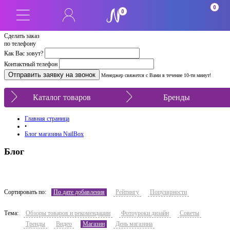
0
0
Сделать заказ
по телефону
Как Вас зовут?
Контактный телефон
Менеджер свяжется с Вами в течение 10-ти минут!
Каталог товаров
Бренды
Главная страница
•
Блог магазина NailBox
Блог
Сортировать по:
По дате добавления
Рейтингу
Популярности
Тема:
Обзоры товаров и рекомендации
Фотоуроки дизайн
Советы
Тренды
Видео
Магазин
День магазина