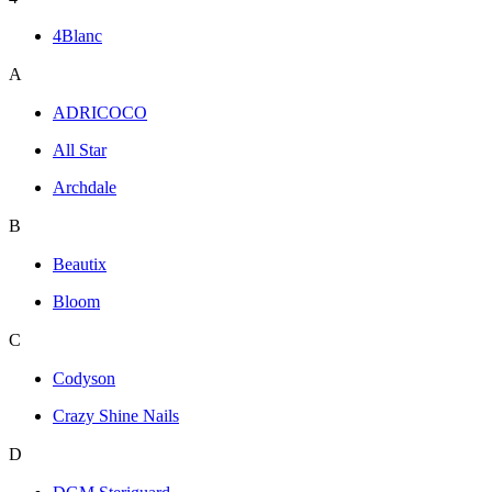
4Blanc
A
ADRICOCO
All Star
Archdale
B
Beautix
Bloom
C
Codyson
Crazy Shine Nails
D