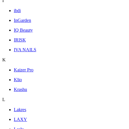
I
ibdi
InGarden
IQ Beauty
IRISK
IVA NAILS
K
Kaizer Pro
Klio
Krashu
L
Lakres
LAXY