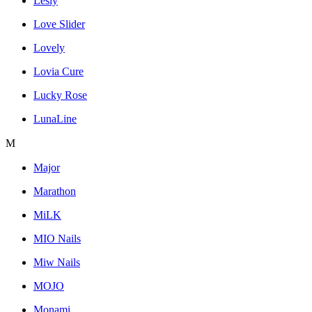
Lesly
Love Slider
Lovely
Lovia Cure
Lucky Rose
LunaLine
M
Major
Marathon
MiLK
MIO Nails
Miw Nails
MOJO
Monami