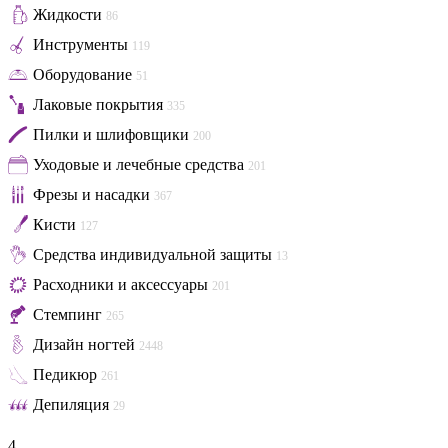
Жидкости
86
Инструменты
119
Оборудование
51
Лаковые покрытия
335
Пилки и шлифовщики
200
Уходовые и лечебные средства
201
Фрезы и насадки
367
Кисти
127
Средства индивидуальной защиты
13
Расходники и аксессуары
201
Стемпинг
265
Дизайн ногтей
2448
Педикюр
261
Депиляция
29
4