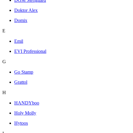
DGM Steriguard
Doktor Alex
Domix
E
Emil
EVI Professional
G
Go Stamp
Grattol
H
HANDYboo
Holy Molly
Hytoos