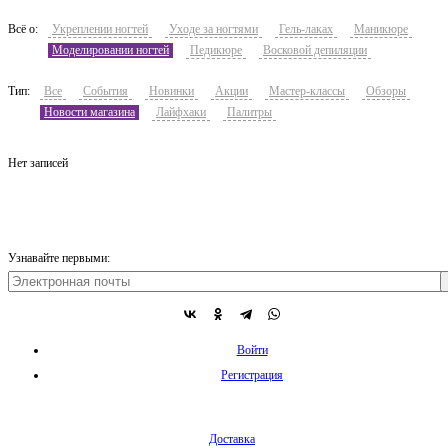
Всё о:
Укреплении ногтей
Уходе за ногтями
Гель-лаках
Маникюре
Моделировании ногтей
Педикюре
Восковой депиляции
Тип:
Все
События
Новинки
Акции
Мастер-классы
Обзоры
Новости магазина
Лайфхаки
Палитры
Нет записей
Узнавайте первыми:
Войти
Регистрация
Доставка