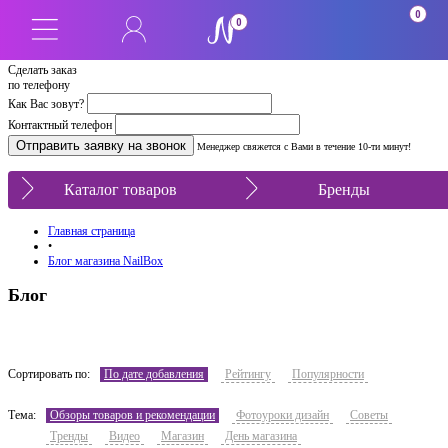
0
0
Сделать заказ
по телефону
Как Вас зовут?
Контактный телефон
Менеджер свяжется с Вами в течение 10-ти минут!
Каталог товаров
Бренды
Главная страница
•
Блог магазина NailBox
Блог
Сортировать по:
По дате добавления
Рейтингу
Популярности
Тема:
Обзоры товаров и рекомендации
Фотоуроки дизайн
Советы
Тренды
Видео
Магазин
День магазина