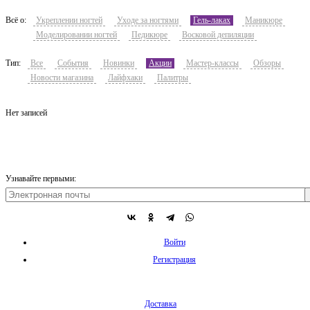
Всё о:
Укреплении ногтей
Уходе за ногтями
Гель-лаках
Маникюре
Моделировании ногтей
Педикюре
Восковой депиляции
Тип:
Все
События
Новинки
Акции
Мастер-классы
Обзоры
Новости магазина
Лайфхаки
Палитры
Нет записей
Узнавайте первыми:
Войти
Регистрация
Доставка