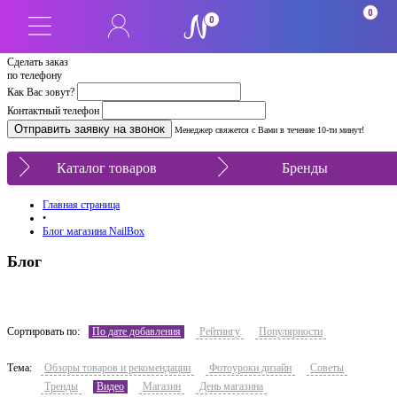
0
0
Сделать заказ
по телефону
Как Вас зовут?
Контактный телефон
Менеджер свяжется с Вами в течение 10-ти минут!
Каталог товаров
Бренды
Главная страница
•
Блог магазина NailBox
Блог
Сортировать по:
По дате добавления
Рейтингу
Популярности
Тема:
Обзоры товаров и рекомендации
Фотоуроки дизайн
Советы
Тренды
Видео
Магазин
День магазина