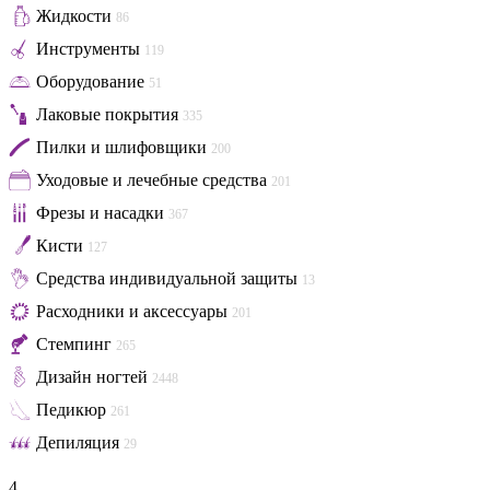
Жидкости
86
Инструменты
119
Оборудование
51
Лаковые покрытия
335
Пилки и шлифовщики
200
Уходовые и лечебные средства
201
Фрезы и насадки
367
Кисти
127
Средства индивидуальной защиты
13
Расходники и аксессуары
201
Стемпинг
265
Дизайн ногтей
2448
Педикюр
261
Депиляция
29
4