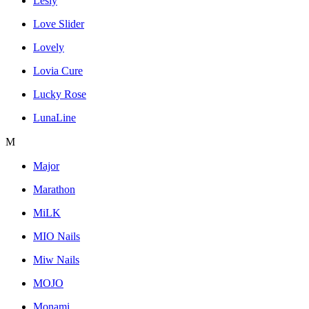
Lesly
Love Slider
Lovely
Lovia Cure
Lucky Rose
LunaLine
M
Major
Marathon
MiLK
MIO Nails
Miw Nails
MOJO
Monami