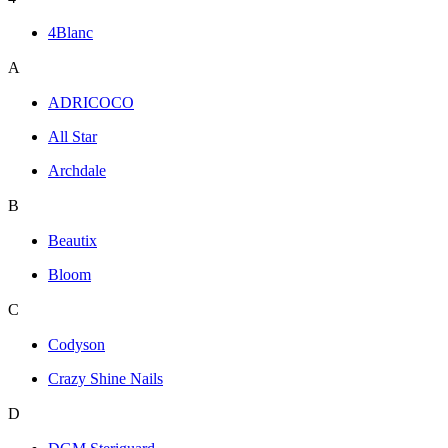
4Blanc
A
ADRICOCO
All Star
Archdale
B
Beautix
Bloom
C
Codyson
Crazy Shine Nails
D