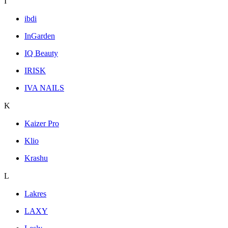
I
ibdi
InGarden
IQ Beauty
IRISK
IVA NAILS
K
Kaizer Pro
Klio
Krashu
L
Lakres
LAXY