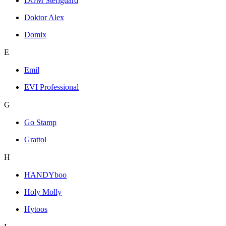
DGM Steriguard
Doktor Alex
Domix
E
Emil
EVI Professional
G
Go Stamp
Grattol
H
HANDYboo
Holy Molly
Hytoos