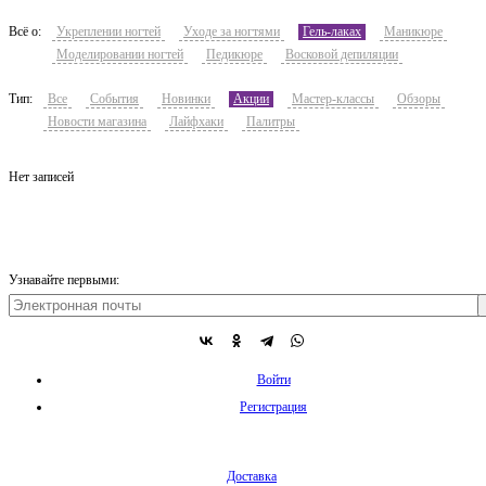
Всё о:
Укреплении ногтей
Уходе за ногтями
Гель-лаках
Маникюре
Моделировании ногтей
Педикюре
Восковой депиляции
Тип:
Все
События
Новинки
Акции
Мастер-классы
Обзоры
Новости магазина
Лайфхаки
Палитры
Нет записей
Узнавайте первыми:
Войти
Регистрация
Доставка