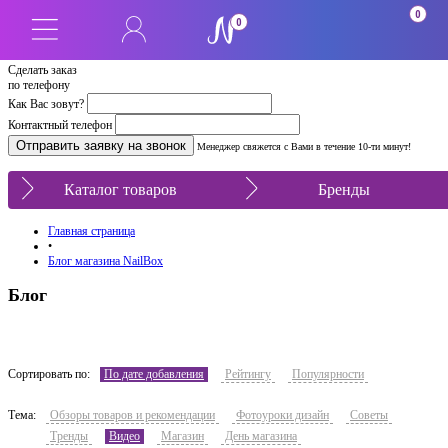
0
0
Сделать заказ
по телефону
Как Вас зовут?
Контактный телефон
Менеджер свяжется с Вами в течение 10-ти минут!
Каталог товаров
Бренды
Главная страница
•
Блог магазина NailBox
Блог
Сортировать по:
По дате добавления
Рейтингу
Популярности
Тема:
Обзоры товаров и рекомендации
Фотоуроки дизайн
Советы
Тренды
Видео
Магазин
День магазина