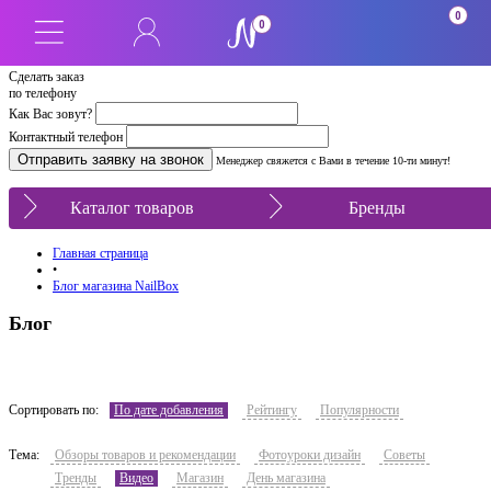
0
0
Сделать заказ
по телефону
Как Вас зовут?
Контактный телефон
Менеджер свяжется с Вами в течение 10-ти минут!
Каталог товаров
Бренды
Главная страница
•
Блог магазина NailBox
Блог
Сортировать по:
По дате добавления
Рейтингу
Популярности
Тема:
Обзоры товаров и рекомендации
Фотоуроки дизайн
Советы
Тренды
Видео
Магазин
День магазина