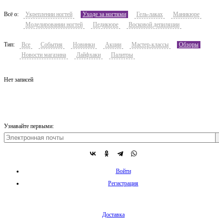
Всё о:
Укреплении ногтей
Уходе за ногтями
Гель-лаках
Маникюре
Моделировании ногтей
Педикюре
Восковой депиляции
Тип:
Все
События
Новинки
Акции
Мастер-классы
Обзоры
Новости магазина
Лайфхаки
Палитры
Нет записей
Узнавайте первыми:
Войти
Регистрация
Доставка