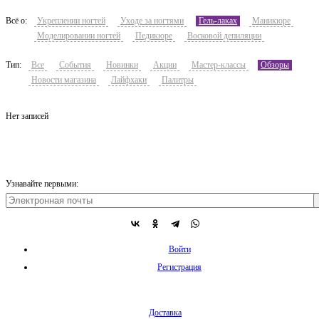
Всё о:
Укреплении ногтей
Уходе за ногтями
Гель-лаках
Маникюре
Моделировании ногтей
Педикюре
Восковой депиляции
Тип:
Все
События
Новинки
Акции
Мастер-классы
Обзоры
Новости магазина
Лайфхаки
Палитры
Нет записей
Узнавайте первыми:
Войти
Регистрация
Доставка