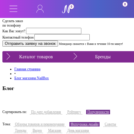
0
0
Сделать заказ
по телефону
Как Вас зовут?
Контактный телефон
Менеджер свяжется с Вами в течение 10-ти минут!
Каталог товаров
Бренды
Главная страница
•
Блог магазина NailBox
Блог
Сортировать по:
По дате добавления
Рейтингу
Популярности
Тема:
Обзоры товаров и рекомендации
Фотоуроки дизайн
Советы
Тренды
Видео
Магазин
День магазина