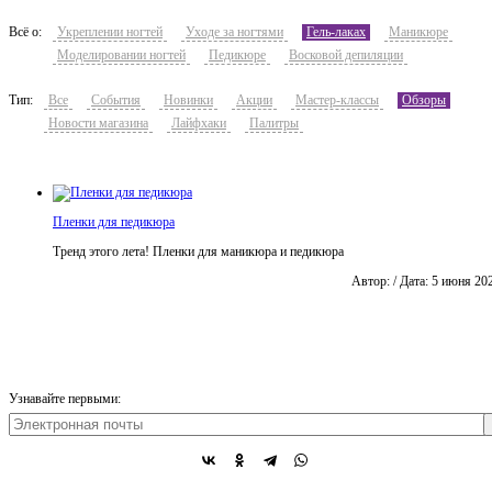
Всё о:
Укреплении ногтей
Уходе за ногтями
Гель-лаках
Маникюре
Моделировании ногтей
Педикюре
Восковой депиляции
Тип:
Все
События
Новинки
Акции
Мастер-классы
Обзоры
Новости магазина
Лайфхаки
Палитры
Пленки для педикюра
Тренд этого лета! Пленки для маникюра и педикюра
Автор: / Дата: 5 июня 20
Узнавайте первыми: