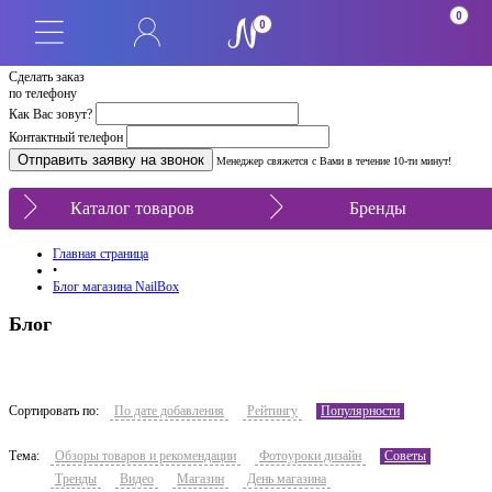
0
0
Сделать заказ
по телефону
Как Вас зовут?
Контактный телефон
Менеджер свяжется с Вами в течение 10-ти минут!
Каталог товаров
Бренды
Главная страница
•
Блог магазина NailBox
Блог
Сортировать по:
По дате добавления
Рейтингу
Популярности
Тема:
Обзоры товаров и рекомендации
Фотоуроки дизайн
Советы
Тренды
Видео
Магазин
День магазина