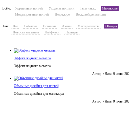
Всё о:
Укреплении ногтей
Уходе за ногтями
Гель-лаках
Маникюре
Моделировании ногтей
Педикюре
Восковой депиляции
Тип:
Все
События
Новинки
Акции
Мастер-классы
Обзоры
Новости магазина
Лайфхаки
Палитры
Эффект жидкого металла
Эффект жидкого металла
Автор: / Дата: 9 июня 20
Объемные дизайны для ногтей
Объемные дизайны для маникюра
Автор: / Дата: 9 июня 20