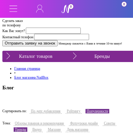
0
0
Сделать заказ
по телефону
Как Вас зовут?
Контактный телефон
Менеджер свяжется с Вами в течение 10-ти минут!
Каталог товаров
Бренды
Главная страница
•
Блог магазина NailBox
Блог
Сортировать по:
По дате добавления
Рейтингу
Популярности
Тема:
Обзоры товаров и рекомендации
Фотоуроки дизайн
Советы
Тренды
Видео
Магазин
День магазина