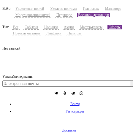
Всё о:
Укреплении ногтей
Уходе за ногтями
Гель-лаках
Маникюре
Моделировании ногтей
Педикюре
Восковой депиляции
Тип:
Все
События
Новинки
Акции
Мастер-классы
Обзоры
Новости магазина
Лайфхаки
Палитры
Нет записей
Узнавайте первыми:
Войти
Регистрация
Доставка