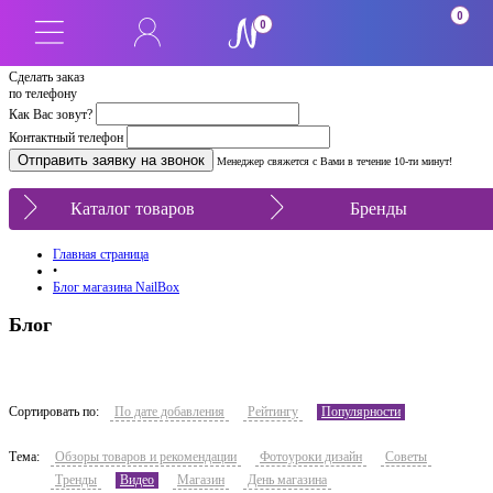
0
0
Сделать заказ
по телефону
Как Вас зовут?
Контактный телефон
Менеджер свяжется с Вами в течение 10-ти минут!
Каталог товаров
Бренды
Главная страница
•
Блог магазина NailBox
Блог
Сортировать по:
По дате добавления
Рейтингу
Популярности
Тема:
Обзоры товаров и рекомендации
Фотоуроки дизайн
Советы
Тренды
Видео
Магазин
День магазина