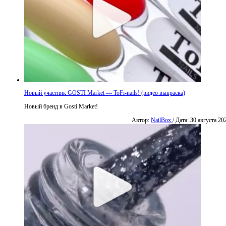
Новый участник GOSTI Market — ToFi-nails! (видео выкраска)
Новый бренд в Gosti Market!
Автор:
NailBox
/ Дата: 30 августа 20