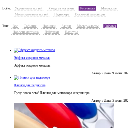
Всё о:
Укреплении ногтей
Уходе за ногтями
Гель-лаках
Маникюре
Моделировании ногтей
Педикюре
Восковой депиляции
Тип:
Все
События
Новинки
Акции
Мастер-классы
Обзоры
Новости магазина
Лайфхаки
Палитры
Эффект жидкого металла
Эффект жидкого металла
Автор: / Дата: 9 июня 20
Пленки для педикюра
Тренд этого лета! Пленки для маникюра и педикюра
Автор: / Дата: 5 июня 20