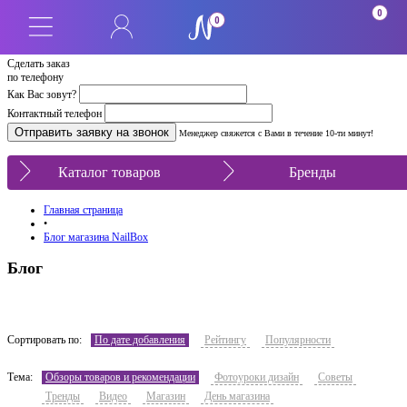
0
0
Сделать заказ
по телефону
Как Вас зовут?
Контактный телефон
Менеджер свяжется с Вами в течение 10-ти минут!
Каталог товаров
Бренды
Главная страница
•
Блог магазина NailBox
Блог
Сортировать по:
По дате добавления
Рейтингу
Популярности
Тема:
Обзоры товаров и рекомендации
Фотоуроки дизайн
Советы
Тренды
Видео
Магазин
День магазина