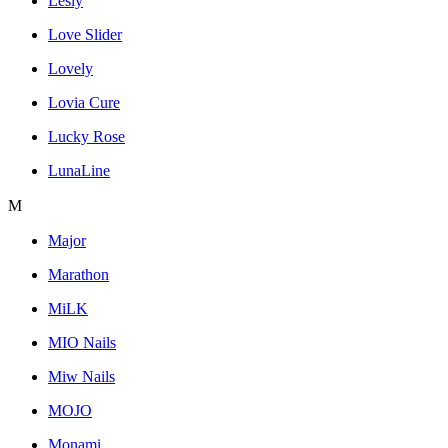
Lesly
Love Slider
Lovely
Lovia Cure
Lucky Rose
LunaLine
M
Major
Marathon
MiLK
MIO Nails
Miw Nails
MOJO
Monami