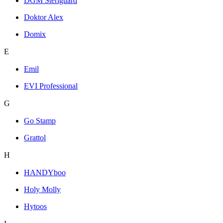
DGM Steriguard
Doktor Alex
Domix
E
Emil
EVI Professional
G
Go Stamp
Grattol
H
HANDYboo
Holy Molly
Hytoos