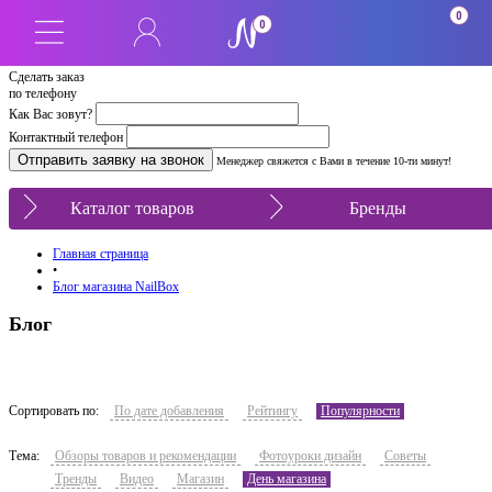
0
0
Сделать заказ
по телефону
Как Вас зовут?
Контактный телефон
Менеджер свяжется с Вами в течение 10-ти минут!
Каталог товаров
Бренды
Главная страница
•
Блог магазина NailBox
Блог
Сортировать по:
По дате добавления
Рейтингу
Популярности
Тема:
Обзоры товаров и рекомендации
Фотоуроки дизайн
Советы
Тренды
Видео
Магазин
День магазина