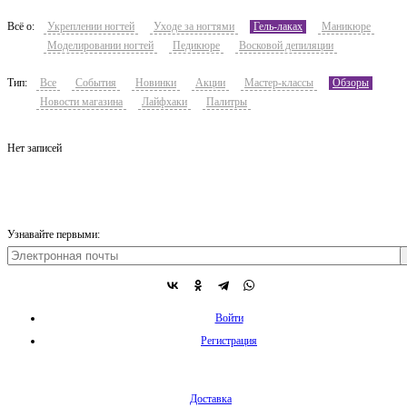
Всё о:
Укреплении ногтей
Уходе за ногтями
Гель-лаках
Маникюре
Моделировании ногтей
Педикюре
Восковой депиляции
Тип:
Все
События
Новинки
Акции
Мастер-классы
Обзоры
Новости магазина
Лайфхаки
Палитры
Нет записей
Узнавайте первыми:
Войти
Регистрация
Доставка