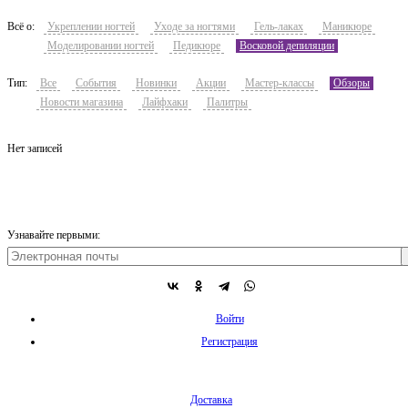
Всё о:
Укреплении ногтей
Уходе за ногтями
Гель-лаках
Маникюре
Моделировании ногтей
Педикюре
Восковой депиляции
Тип:
Все
События
Новинки
Акции
Мастер-классы
Обзоры
Новости магазина
Лайфхаки
Палитры
Нет записей
Узнавайте первыми:
Войти
Регистрация
Доставка