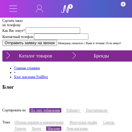
0
0
Сделать заказ
по телефону
Как Вас зовут?
Контактный телефон
Менеджер свяжется с Вами в течение 10-ти минут!
Каталог товаров
Бренды
Главная страница
•
Блог магазина NailBox
Блог
Сортировать по:
По дате добавления
Рейтингу
Популярности
Тема:
Обзоры товаров и рекомендации
Фотоуроки дизайн
Советы
Тренды
Видео
Магазин
День магазина