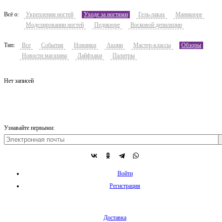
Всё о:
Укреплении ногтей
Уходе за ногтями
Гель-лаках
Маникюре
Моделировании ногтей
Педикюре
Восковой депиляции
Тип:
Все
События
Новинки
Акции
Мастер-классы
Обзоры
Новости магазина
Лайфхаки
Палитры
Нет записей
Узнавайте первыми:
Войти
Регистрация
Доставка