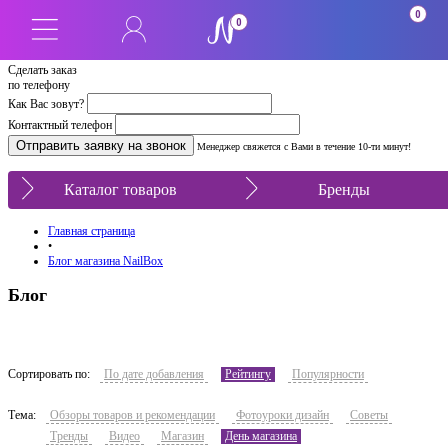
0
0
Сделать заказ
по телефону
Как Вас зовут?
Контактный телефон
Менеджер свяжется с Вами в течение 10-ти минут!
Каталог товаров
Бренды
Главная страница
•
Блог магазина NailBox
Блог
Сортировать по:
По дате добавления
Рейтингу
Популярности
Тема:
Обзоры товаров и рекомендации
Фотоуроки дизайн
Советы
Тренды
Видео
Магазин
День магазина