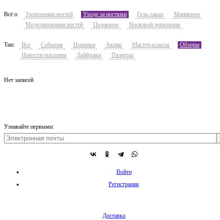
Всё о:
Укреплении ногтей
Уходе за ногтями
Гель-лаках
Маникюре
Моделировании ногтей
Педикюре
Восковой депиляции
Тип:
Все
События
Новинки
Акции
Мастер-классы
Обзоры
Новости магазина
Лайфхаки
Палитры
Нет записей
Узнавайте первыми:
Войти
Регистрация
Доставка