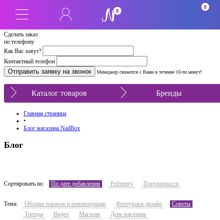
0
0
Сделать заказ
по телефону
Как Вас зовут?
Контактный телефон
Менеджер свяжется с Вами в течение 10-ти минут!
Каталог товаров
Бренды
Главная страница
•
Блог магазина NailBox
Блог
Сортировать по:
По дате добавления
Рейтингу
Популярности
Тема:
Обзоры товаров и рекомендации
Фотоуроки дизайн
Советы
Тренды
Видео
Магазин
День магазина