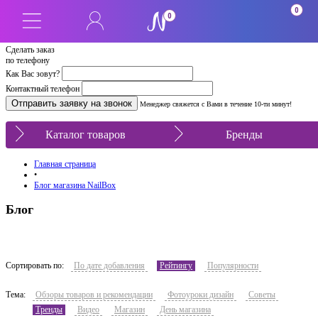
0
0
Сделать заказ
по телефону
Как Вас зовут?
Контактный телефон
Менеджер свяжется с Вами в течение 10-ти минут!
Каталог товаров
Бренды
Главная страница
•
Блог магазина NailBox
Блог
Сортировать по:
По дате добавления
Рейтингу
Популярности
Тема:
Обзоры товаров и рекомендации
Фотоуроки дизайн
Советы
Тренды
Видео
Магазин
День магазина