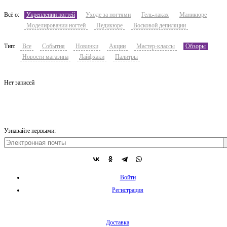
Всё о:
Укреплении ногтей
Уходе за ногтями
Гель-лаках
Маникюре
Моделировании ногтей
Педикюре
Восковой депиляции
Тип:
Все
События
Новинки
Акции
Мастер-классы
Обзоры
Новости магазина
Лайфхаки
Палитры
Нет записей
Узнавайте первыми:
Войти
Регистрация
Доставка