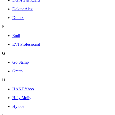
DGM Steriguard
Doktor Alex
Domix
E
Emil
EVI Professional
G
Go Stamp
Grattol
H
HANDYboo
Holy Molly
Hytoos