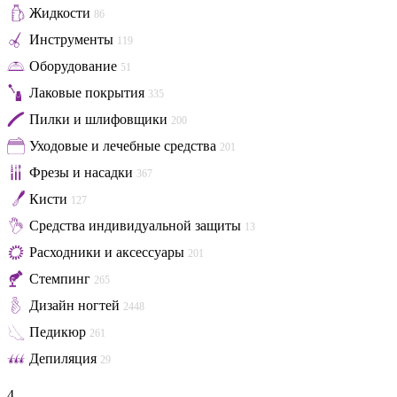
Жидкости
86
Инструменты
119
Оборудование
51
Лаковые покрытия
335
Пилки и шлифовщики
200
Уходовые и лечебные средства
201
Фрезы и насадки
367
Кисти
127
Средства индивидуальной защиты
13
Расходники и аксессуары
201
Стемпинг
265
Дизайн ногтей
2448
Педикюр
261
Депиляция
29
4