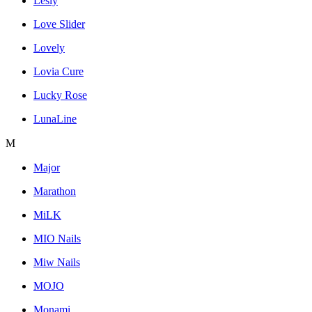
Lesly
Love Slider
Lovely
Lovia Cure
Lucky Rose
LunaLine
M
Major
Marathon
MiLK
MIO Nails
Miw Nails
MOJO
Monami