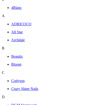
4Blanc
A
ADRICOCO
All Star
Archdale
B
Beautix
Bloom
C
Codyson
Crazy Shine Nails
D