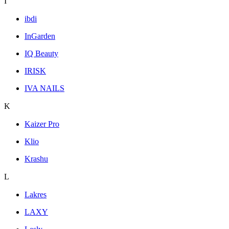
I
ibdi
InGarden
IQ Beauty
IRISK
IVA NAILS
K
Kaizer Pro
Klio
Krashu
L
Lakres
LAXY