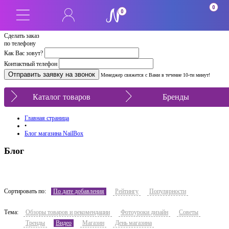
0
0
Сделать заказ
по телефону
Как Вас зовут?
Контактный телефон
Менеджер свяжется с Вами в течение 10-ти минут!
Каталог товаров
Бренды
Главная страница
•
Блог магазина NailBox
Блог
Сортировать по:
По дате добавления
Рейтингу
Популярности
Тема:
Обзоры товаров и рекомендации
Фотоуроки дизайн
Советы
Тренды
Видео
Магазин
День магазина