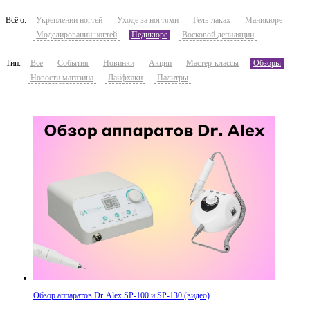
Всё о:
Укреплении ногтей
Уходе за ногтями
Гель-лаках
Маникюре
Моделировании ногтей
Педикюре
Восковой депиляции
Тип:
Все
События
Новинки
Акции
Мастер-классы
Обзоры
Новости магазина
Лайфхаки
Палитры
Обзор аппаратов Dr. Alex SP-100 и SP-130 (видео)