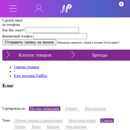
0
0
Сделать заказ
по телефону
Как Вас зовут?
Контактный телефон
Менеджер свяжется с Вами в течение 10-ти минут!
Каталог товаров
Бренды
Главная страница
•
Блог магазина NailBox
Блог
Сортировать по:
По дате добавления
Рейтингу
Популярности
Тема:
Обзоры товаров и рекомендации
Фотоуроки дизайн
Советы
Тренды
Видео
Магазин
День магазина