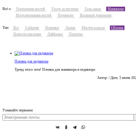
Всё о:
Укреплении ногтей
Уходе за ногтями
Гель-лаках
Маникюре
Моделировании ногтей
Педикюре
Восковой депиляции
Тип:
Все
События
Новинки
Акции
Мастер-классы
Обзоры
Новости магазина
Лайфхаки
Палитры
Пленки для педикюра
Тренд этого лета! Пленки для маникюра и педикюра
Автор: / Дата: 5 июня 20
Узнавайте первыми: