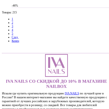
-46%
Товары: 215
1
2
3
4
5
След.
Конец
IVA NAILS СО СКИДКОЙ ДО 10% В МАГАЗИНЕ
NAILBOX
Искали где купить оригинальную продукцию
IVA NAILS
по лучшей цене в
России? В нашем интернет-магазине вы найдете качественную продукцию с
гарантией от лучших российских и зарубежных производителей, которую
можно приобрести в розницу, со скидкой. Все товары для любителей
маникюра и профессиональных мастеров имеют соответсвующие