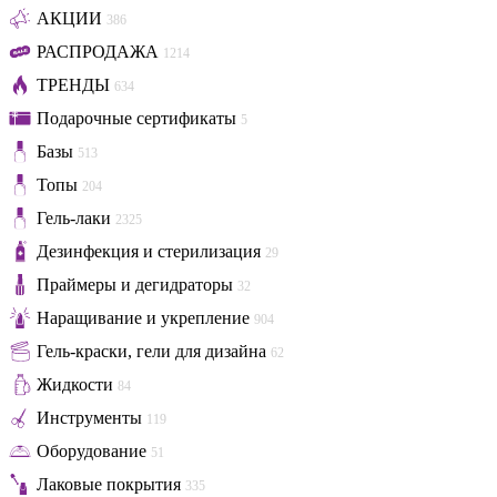
АКЦИИ
386
РАСПРОДАЖА
1214
ТРЕНДЫ
634
Подарочные сертификаты
5
Базы
513
Топы
204
Гель-лаки
2325
Дезинфекция и стерилизация
29
Праймеры и дегидраторы
32
Наращивание и укрепление
904
Гель-краски, гели для дизайна
62
Жидкости
84
Инструменты
119
Оборудование
51
Лаковые покрытия
335