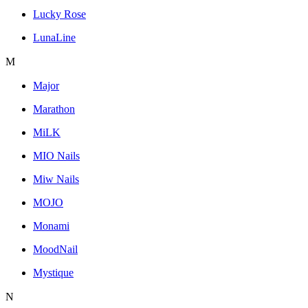
Lucky Rose
LunaLine
M
Major
Marathon
MiLK
MIO Nails
Miw Nails
MOJO
Monami
MoodNail
Mystique
N