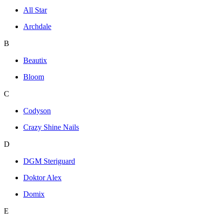
All Star
Archdale
B
Beautix
Bloom
C
Codyson
Crazy Shine Nails
D
DGM Steriguard
Doktor Alex
Domix
E