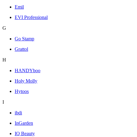
Emil
EVI Professional
G
Go Stamp
Grattol
H
HANDYboo
Holy Molly
Hytoos
I
ibdi
InGarden
IQ Beauty