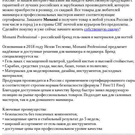
России? В нашем интернет-магазине вы найдете качественную продукцию с
гарантией от лучших российских и зарубежных производителей, которую
можно приобрести в розницу, со скидкой. Все товары для любителей
маникюра и профессиональных мастеров имеют соответсвующие
сертификаты. Закажите
Monami
и получите товар в любой уголок России (в
том числе в город ) и в страны СНГ почтой или курьером без предоплаты.
Сделайте покупку и уже сейчас начните копить
собственную скидку
!
Monami Professional – российский бренд гель-лаков и материалов для ногтей
Основанная в 2018 году Нелли Тесленко, Monami Professional предлагает
надёжные и доступные решения для маникюра и педикюра. Бренд
специализируется на:
• Гель лаках с насыщенной палитрой, удобной кистью и высокой стойкостью;
• Скрабах, средствах ухода, маслах, базах, топах и полигелях;
• Материалах для моделирования, дизайна, инструментов, расходных
материалов;
Продукция производится в России с применением сертифицированного сырь
и соответствует строгим нормам безопасности (формула 7 Free/11 Free).
Благодаря доступным ценам и качеству Бренд быстро занял лидирующую
позицию на рынке профессиональных товаров. Подходит как для салонных
мастеров, так и для домашнего маникюра.
Ключевые преимущества:
• безопасность без токсичных компонентов;
• насыщенные цвета и стабильный результат до 5 недель;
• широкий ассортимент от гель-лаков до инструментов.
• доступные цены при профессиональном уровне качества