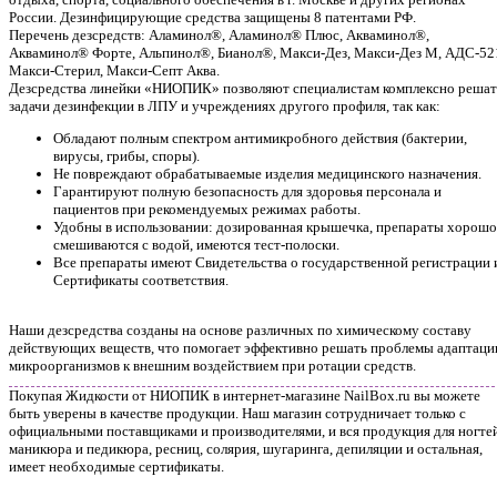
России. Дезинфицирующие средства защищены 8 патентами РФ.
Перечень дезсредств: Аламинол®, Аламинол® Плюс, Акваминол®,
Акваминол® Форте, Альпинол®, Бианол®, Макси-Дез, Макси-Дез М, АДС-52
Макси-Стерил, Макси-Септ Аква.
Дезсредства линейки «НИОПИК» позволяют специалистам комплексно решат
задачи дезинфекции в ЛПУ и учреждениях другого профиля, так как:
Обладают полным спектром антимикробного действия (бактерии,
вирусы, грибы, споры).
Не повреждают обрабатываемые изделия медицинского назначения.
Гарантируют полную безопасность для здоровья персонала и
пациентов при рекомендуемых режимах работы.
Удобны в использовании: дозированная крышечка, препараты хорошо
смешиваются с водой, имеются тест-полоски.
Все препараты имеют Свидетельства о государственной регистрации 
Сертификаты соответствия.
Наши дезсредства созданы на основе различных по химическому составу
действующих веществ, что помогает эффективно решать проблемы адаптаци
микроорганизмов к внешним воздействием при ротации средств.
Покупая Жидкости от НИОПИК в интернет-магазине NailBox.ru вы можете
быть уверены в качестве продукции. Наш магазин сотрудничает только с
официальными поставщиками и производителями, и вся продукция для ногтей
маникюра и педикюра, ресниц, солярия, шугаринга, депиляции и остальная,
имеет необходимые сертификаты.