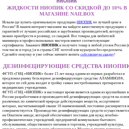
ЖИДКОСТИ НИОПИК СО СКИДКОЙ ДО 10% В
МАГАЗИНЕ NAILBOX
Искали где купить оригинальную продукцию
НИОПИК
по лучшей цене в
России? В нашем интернет-магазине вы найдете качественную продукцию с
гарантией от лучших российских и зарубежных производителей, которую
можно приобрести в розницу, со скидкой. Все товары для любителей
маникюра и профессиональных мастеров имеют соответсвующие
сертификаты. Закажите
НИОПИК
и получите товар в любой уголок России (
том числе в город ) и в страны СНГ почтой или курьером без предоплаты.
Сделайте покупку и уже сейчас начните копить
собственную скидку
!
ДЕЗИНФЕЦИРУЮЩИЕ СРЕДСТВА НИОПИ
ФГУП «ГНЦ «НИОПИК» более 15 лет назад одним из первых разработал и
предложил рынку безхлорное дезинфицирующее средство АЛАМИНОЛ®,
которое по сей день входит в тройку самых востребованных препаратов в
медицинских учреждениях.
ФГУП «ГНЦ «НИОПИК» в настоящее время является одним из крупнейших в
России разработчиков и производителей дезинфицирующих средств на осно
различных по химической природе действующих веществ, ассортимент
которых, насчитывающий свыше 10 наименований, постоянно расширяется 
совершенствуется. Производство дезинфицирующих средств осуществляетс
на Опытном заводе, который обеспечивает поставки для нужд лечебно-
профилактических учреждений, предприятий коммунально-бытового
обслуживания, общественного питания и торговли, учреждений культуры,
отдыха, спорта, социального обеспечения в г. Москве и других регионах