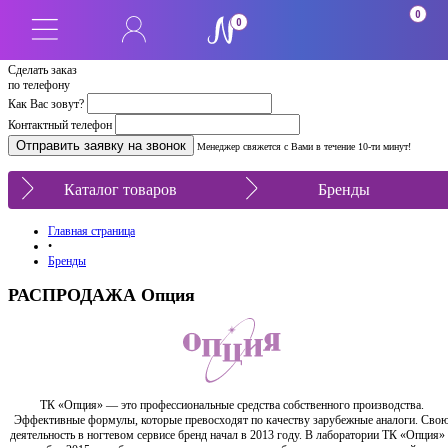
0
0
Сделать заказ
по телефону
Как Вас зовут?
Контактный телефон
Менеджер свяжется с Вами в течение 10-ти минут!
Каталог товаров
Бренды
Главная страница
•
Бренды
РАСПРОДАЖА Опция
ТК «Опция» — это профессиональные средства собственного производства.
Эффективные формулы, которые превосходят по качеству зарубежные аналоги. Сво
деятельность в ногтевом сервисе бренд начал в 2013 году. В лаборатории ТК «Опция»