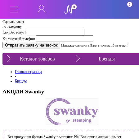
0
0
Сделать заказ
по телефону
Как Вас зовут?
Контактный телефон
Менеджер свяжется с Вами в течение 10-ти минут!
Каталог товаров
Бренды
Главная страница
•
Бренды
АКЦИИ Swanky
Вся продукция бренда Swanky в магазине NailBox оригинальная и имеет