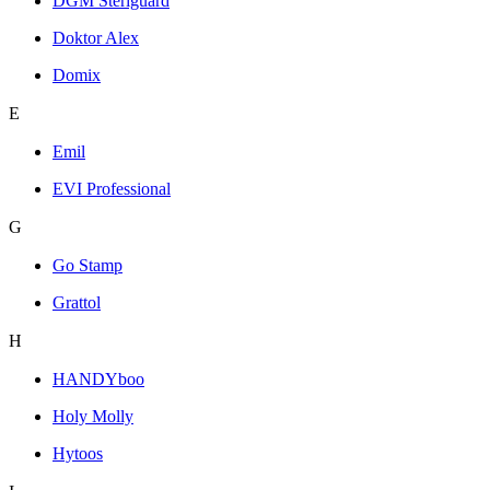
DGM Steriguard
Doktor Alex
Domix
E
Emil
EVI Professional
G
Go Stamp
Grattol
H
HANDYboo
Holy Molly
Hytoos