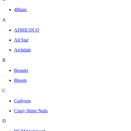
4Blanc
A
ADRICOCO
All Star
Archdale
B
Beautix
Bloom
C
Codyson
Crazy Shine Nails
D