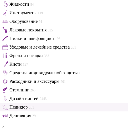
Жидкости
84
Инструменты
119
Оборудование
51
Лаковые покрытия
335
Пилки и шлифовщики
196
Уходовые и лечебные средства
201
Фрезы и насадки
365
Кисти
127
Средства индивидуальной защиты
13
Расходники и аксессуары
201
Стемпинг
265
Дизайн ногтей
2448
Педикюр
261
Депиляция
29
4