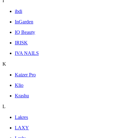
I
ibdi
InGarden
IQ Beauty
IRISK
IVA NAILS
K
Kaizer Pro
Klio
Krashu
L
Lakres
LAXY