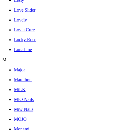
Lesly
Love Slider
Lovely
Lovia Cure
Lucky Rose
LunaLine
M
Major
Marathon
MiLK
MIO Nails
Miw Nails
MOJO
Monami