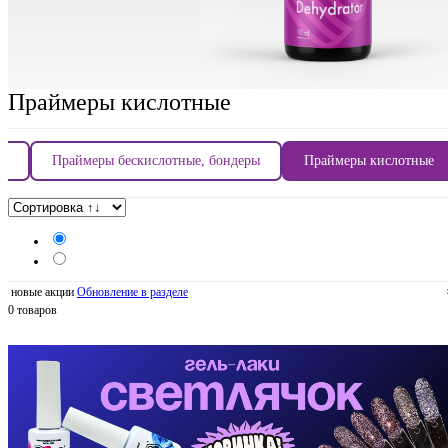
Праймеры кислотные
ры
Праймеры бескислотные, бондеры
Праймеры кислотные
новые акции
Обновление в разделе
0 товаров